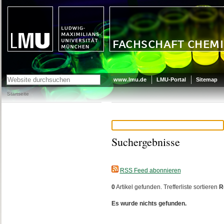
LMU - LUDWIG-MAXIMILIANS-
FACHSCHAFT CHEMIE UND BIOCHEMI
UNIVERSITÄT MÜNCHEN
www.lmu.de
LMU-Portal
Sitemap
Startseite
Suchergebnisse
RSS Feed abonnieren
0
Artikel gefunden.
Trefferliste sortieren
R
Es wurde nichts gefunden.